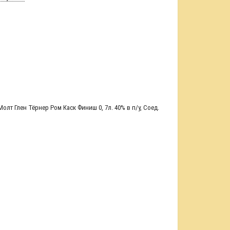
олт Глен Тёрнер Ром Каск Финиш 0
,
7л. 40% в п/у
,
Соед.