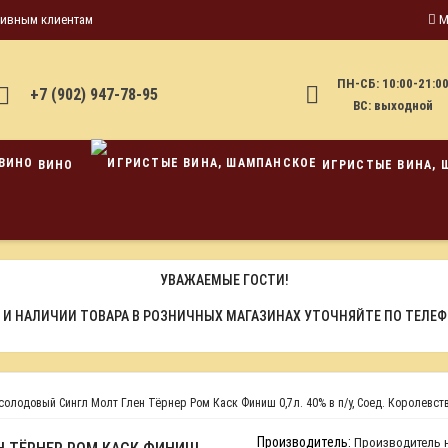
тивным клиентам
М
ПН-СБ: 10:00-21:0
+7 (902) 947-78-95
ВС: выходной
ВИНО
ИГРИСТЫЕ ВИНА, 
УВАЖАЕМЫЕ ГОСТИ!
 И НАЛИЧИИ ТОВАРА В РОЗНИЧНЫХ МАГАЗИНАХ УТОЧНЯЙТЕ ПО ТЕЛЕ
солодовый Сингл Молт Глен Тёрнер Ром Каск Финиш 0,7л. 40% в п/у, Соед. Королевст
Производитель:
Производитель н