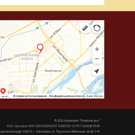
© 2024 Алкомаркет "Изобилие вин"
ООО «Сантьяго» ИНН 2465143848 КПП 246501001 ОГРН 1162468070984
идический адрес: 660022, г. Красноярск, ул. Партизана Железняка, 6А оф. 3-45