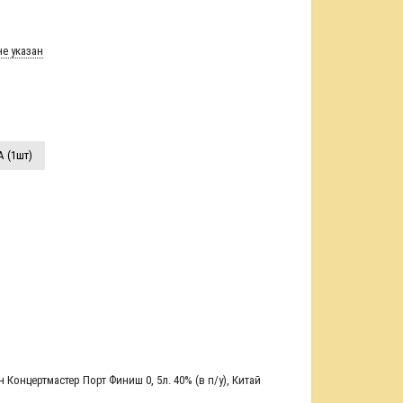
е указан
А (1шт)
 Концертмастер Порт Финиш 0
,
5л. 40% (в п/у)
,
Китай