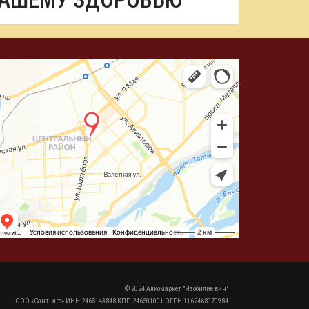
ВАШЕМУ ЗДОРОВЬЮ
© 2024 Алкомаркет "Изобилие вин"
ООО «Сантьяго» ИНН 2465143848 КПП 246501001 ОГРН 1162468070984