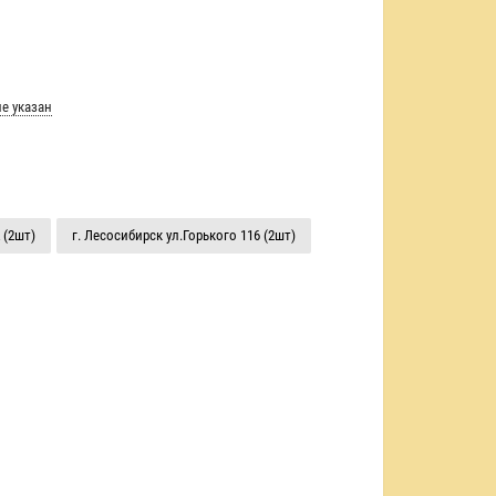
е указан
 (2шт)
г. Лесосибирск ул.Горького 116 (2шт)