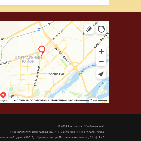
© 2024 Алкомаркет "Изобилие вин"
ООО «Сантьяго» ИНН 2465143848 КПП 246501001 ОГРН 1162468070984
идический адрес: 660022, г. Красноярск, ул. Партизана Железняка, 6А оф. 3-45