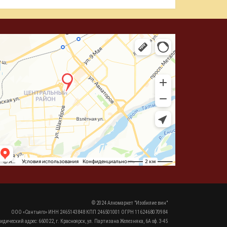
© 2024 Алкомаркет "Изобилие вин"
ООО «Сантьяго» ИНН 2465143848 КПП 246501001 ОГРН 1162468070984
идический адрес: 660022, г. Красноярск, ул. Партизана Железняка, 6А оф. 3-45