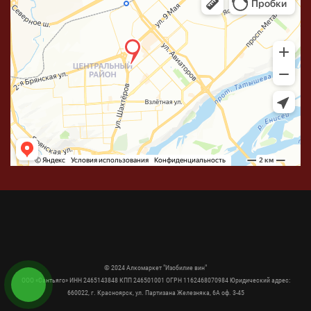
© 2024 Алкомаркет "Изобилие вин"
ООО «Сантьяго» ИНН 2465143848 КПП 246501001 ОГРН 1162468070984 Юридический адрес:
660022, г. Красноярск, ул. Партизана Железняка, 6А оф. 3-45