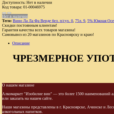
Доступность:
Нет в наличии
Код товара:
01-00046975
Нет в наличии
Теги:
Вино Ла Ла Фа Верде бел. п/сух. 0
,
75л. 9
,
5% Южная Осе
Скидки постоянным клиентам!
Гарантия качества всех товаров магазина!
Самовывоз из 20 магазинов по Красноярску и краю!
Описание
ЧРЕЗМЕРНОЕ УПО
О нашем магазине
Алкомаркет "Изобилие вин" — это более 1500 наименований ал
или заказать на нашем сайте.
Наши магазины представлены в г. Красноярске, Ачинске и Лес
алкогольных напитков.