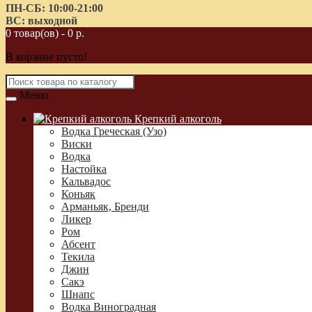
ПН-СБ: 10:00-21:00
ВС: выходной
0 товар(ов) - 0 р.
В корзине пусто!
Меню
Крепкий алкоголь
Водка Греческая (Узо)
Виски
Водка
Настойка
Кальвадос
Коньяк
Арманьяк, Бренди
Ликер
Ром
Абсент
Текила
Джин
Сакэ
Шнапс
Водка Виноградная