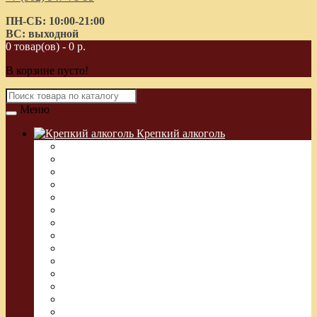
ПН-СБ: 10:00-21:00
ВС: выходной
0 товар(ов) - 0 р.
В корзине пусто!
Меню
Крепкий алкоголь
Водка Греческая (Узо)
Виски
Водка
Настойка
Кальвадос
Коньяк
Арманьяк, Бренди
Ликер
Ром
Абсент
Текила
Джин
Сакэ
Шнапс