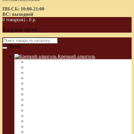
ПН-СБ: 10:00-21:00
ВС: выходной
0 товар(ов) - 0 р.
В корзине пусто!
Меню
Крепкий алкоголь
Водка Греческая (Узо)
Виски
Водка
Настойка
Кальвадос
Коньяк
Арманьяк, Бренди
Ликер
Ром
Абсент
Текила
Джин
Сакэ
Шнапс