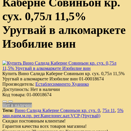
Каберне Совиньон кр.
сух. 0,75л 11,5%
Уругвай в алкомаркете
Изобилие вин
Купить Вино Салида Каберне Совиньон кр. сух. 0,75л 11,5%
Уругвай в алкомаркете Изобилие вин
01-00018674
Производитель:
Естаблесимиенто Хуанико
Доступность:
Нет в наличии
Код товара:
01-00018674
Нет в наличии
Теги:
Вино Салида Каберне Совиньон кр. сух. 0
,
75л 11
,
5%
защ.наим.м.пр. рег.Канелонес.кат.VCP (Уругвай)
Скидки постоянным клиентам!
Гарантия качества всех товаров магазина!