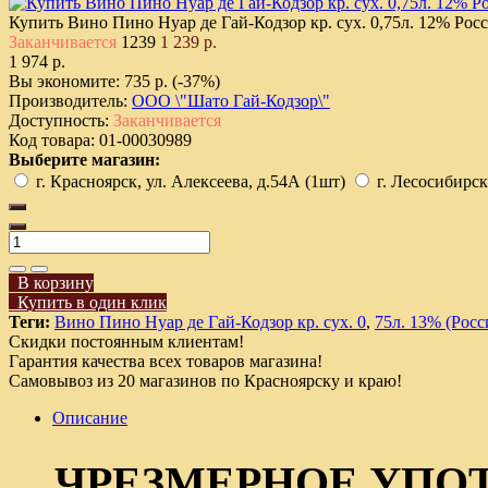
Купить Вино Пино Нуар де Гай-Кодзор кр. сух. 0,75л. 12% Рос
Заканчивается
1239
1 239 р.
1 974 р.
Вы экономите:
735 р. (-37%)
Производитель:
ООО \"Шато Гай-Кодзор\"
Доступность:
Заканчивается
Код товара:
01-00030989
Выберите магазин:
г. Красноярск, ул. Алексеева, д.54А (1шт)
г. Лесосибирск
В корзину
Купить в один клик
Теги:
Вино Пино Нуар де Гай-Кодзор кр. сух. 0
,
75л. 13% (Росс
Скидки постоянным клиентам!
Гарантия качества всех товаров магазина!
Самовывоз из 20 магазинов по Красноярску и краю!
Описание
ЧРЕЗМЕРНОЕ УПО