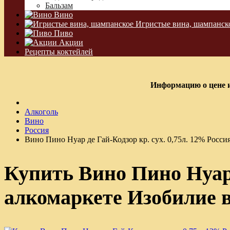
Бальзам
Вино
Игристые вина, шампанск
Пиво
Акции
Рецепты коктейлей
Информацию о цене и
Алкоголь
Вино
Россия
Вино Пино Нуар де Гай-Кодзор кр. сух. 0,75л. 12% Росси
Купить Вино Пино Нуар д
алкомаркете Изобилие 