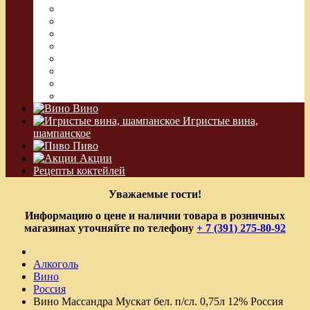
Ром
Абсент
Текила
Джин
Сакэ
Шнапс
Водка Виноградная
Бальзам
Вино
Игристые вина,
шампанское
Пиво
Акции
Рецепты коктейлей
Уважаемые гости!
Информацию о цене и наличии товара в розничных
магазинах уточняйте по телефону
+ 7 (391) 275-80-92
Алкоголь
Вино
Россия
Вино Массандра Мускат бел. п/сл. 0,75л 12% Россия