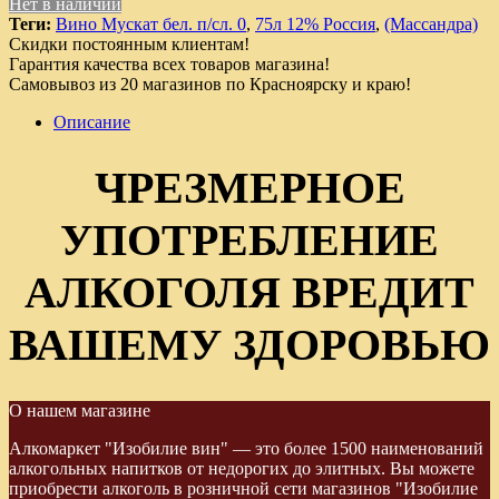
Нет в наличии
Теги:
Вино Мускат бел. п/сл. 0
,
75л 12% Россия
,
(Массандра)
Скидки постоянным клиентам!
Гарантия качества всех товаров магазина!
Самовывоз из 20 магазинов по Красноярску и краю!
Описание
ЧРЕЗМЕРНОЕ
УПОТРЕБЛЕНИЕ
АЛКОГОЛЯ ВРЕДИТ
ВАШЕМУ ЗДОРОВЬЮ
О нашем магазине
Алкомаркет "Изобилие вин" — это более 1500 наименований
алкогольных напитков от недорогих до элитных. Вы можете
приобрести алкоголь в розничной сети магазинов "Изобилие