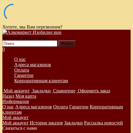
Хотите, мы Вам перезвоним?
Быстрый поиск товара
0
О нас
Адреса магазинов
Оплата
Гарантии
Корпоративным клиентам
Мой аккаунт
Закладки
Сравнение
Оформить заказ
Назад
Моя карта
Информация
О нас
Адреса магазинов
Оплата
Гарантии
Корпоративным
клиентам
Мой аккаунт
Мой аккаунт
История заказов
Закладки
Рассылка новостей
Связаться с нами