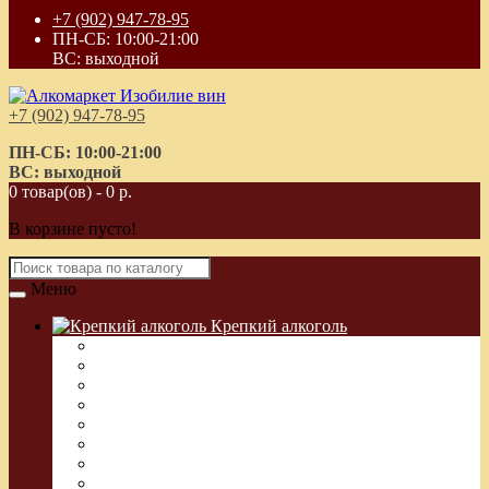
+7 (902) 947-78-95
ПН-СБ: 10:00-21:00
ВС: выходной
+7 (902) 947-78-95
ПН-СБ: 10:00-21:00
ВС: выходной
0 товар(ов) - 0 р.
В корзине пусто!
Меню
Крепкий алкоголь
Водка Греческая (Узо)
Виски
Водка
Настойка
Кальвадос
Коньяк
Арманьяк, Бренди
Ликер