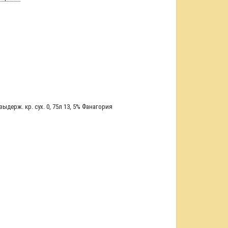
ыдерж. кр. сух. 0
,
75л 13
,
5% Фанагория