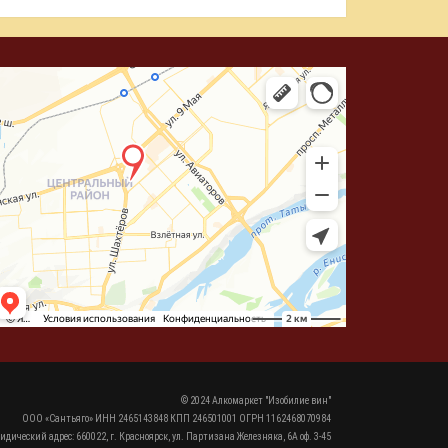
© 2024 Алкомаркет "Изобилие вин"
ООО «Сантьяго» ИНН 2465143848 КПП 246501001 ОГРН 1162468070984
идический адрес: 660022, г. Красноярск, ул. Партизана Железняка, 6А оф. 3-45