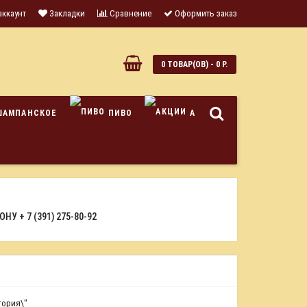
аккаунт
Закладки
Сравнение
Оформить заказ
0
0 ТОВАР(ОВ) - 0 Р.
ШАМПАНСКОЕ
ПИВО
АКЦИИ
ФОНУ
+ 7 (391) 275-80-92
гория\"