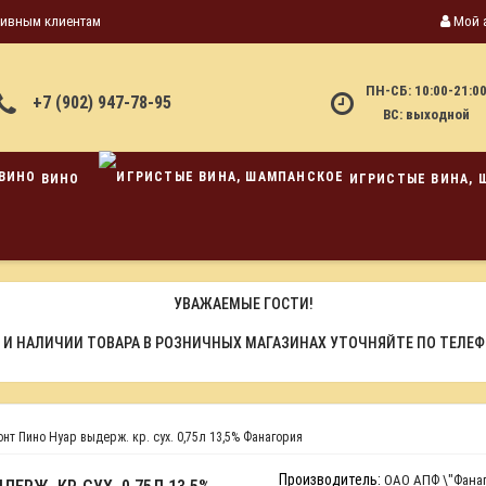
тивным клиентам
Мой 
ПН-СБ: 10:00-21:0
+7 (902) 947-78-95
ВС: выходной
ВИНО
ИГРИСТЫЕ ВИНА, 
УВАЖАЕМЫЕ ГОСТИ!
 И НАЛИЧИИ ТОВАРА В РОЗНИЧНЫХ МАГАЗИНАХ УТОЧНЯЙТЕ ПО ТЕЛЕ
т Пино Нуар выдерж. кр. сух. 0,75л 13,5% Фанагория
Производитель:
ОАО АПФ \"Фана