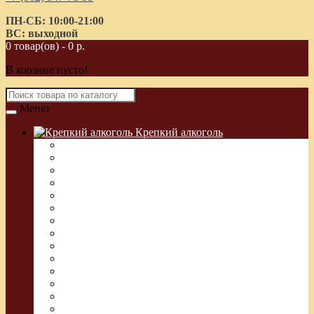
ПН-СБ: 10:00-21:00
ВС: выходной
0 товар(ов) - 0 р.
В корзине пусто!
Меню
Крепкий алкоголь
Водка Греческая (Узо)
Виски
Водка
Настойка
Кальвадос
Коньяк
Арманьяк, Бренди
Ликер
Ром
Абсент
Текила
Джин
Сакэ
Шнапс