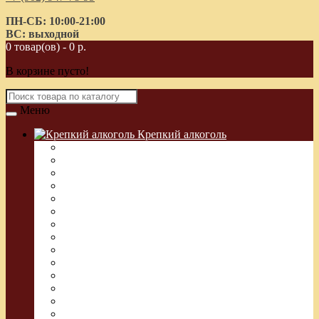
ПН-СБ: 10:00-21:00
ВС: выходной
0 товар(ов) - 0 р.
В корзине пусто!
Меню
Крепкий алкоголь
Водка Греческая (Узо)
Виски
Водка
Настойка
Кальвадос
Коньяк
Арманьяк, Бренди
Ликер
Ром
Абсент
Текила
Джин
Сакэ
Шнапс