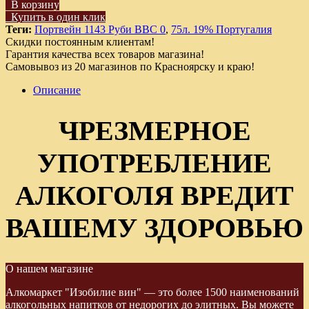
В корзину
Купить в один клик
Теги:
Портвейн 1143 Руби ВВС 0
,
75л. 19% Португалия
Скидки постоянным клиентам!
Гарантия качества всех товаров магазина!
Самовывоз из 20 магазинов по Красноярску и краю!
Описание
ЧРЕЗМЕРНОЕ
УПОТРЕБЛЕНИЕ
АЛКОГОЛЯ ВРЕДИТ
ВАШЕМУ ЗДОРОВЬЮ
О нашем магазине
Алкомаркет "Изобилие вин" — это более 1500 наименований
алкогольных напитков от недорогих до элитных. Вы можете