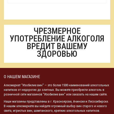
ЧРЕЗМЕРНОЕ
УПОТРЕБЛЕНИЕ АЛКОГОЛЯ
ВРЕДИТ ВАШЕМУ
ЗДОРОВЬЮ
О НАШЕМ МАГАЗИНЕ
Алкомаркет "Изобилие вин" — это более 1500 наименований алкогольных
напитков от недорогих до элитных. Вы можете приобрести алкоголь в
розничной сети магазинов "Изобилие вин" или заказать на нашем сайте.
Наши магазины представлены в г. Красноярске, Ачинске и Лесосибирске.
В нашем алкомаркете вы найдете огромный выбор вин старого и нового
света, игристых вин, шампанского, крепких алкогольных напитков.