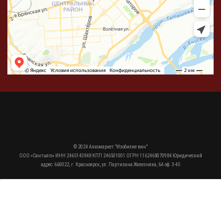
© 2024 Алкомаркет "Изобилие вин"
ООО «Сантьяго» ИНН 2465143848 КПП 246501001 ОГРН 1162468070984 Юридический
адрес: 660022, г. Красноярск, ул. Партизана Железняка, 6А оф. 3-45