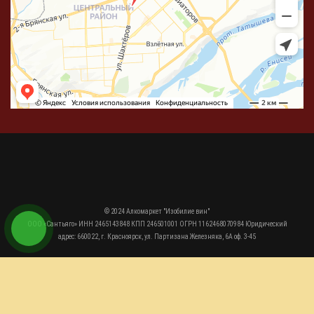
© 2024 Алкомаркет "Изобилие вин"
ООО «Сантьяго» ИНН 2465143848 КПП 246501001 ОГРН 1162468070984 Юридический
адрес: 660022, г. Красноярск, ул. Партизана Железняка, 6А оф. 3-45