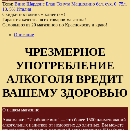
Теги:
Вино Шардоне Блан Тенута Маццолино бел. сух. 0
,
75л.
13
,
5% Италия
Скидки постоянным клиентам!
Гарантия качества всех товаров магазина!
Самовывоз из 20 магазинов по Красноярску и краю!
Описание
ЧРЕЗМЕРНОЕ
УПОТРЕБЛЕНИЕ
АЛКОГОЛЯ ВРЕДИТ
ВАШЕМУ ЗДОРОВЬЮ
О нашем магазине
Алкомаркет "Изобилие вин" — это более 1500 наименований
алкогольных напитков от недорогих до элитных. Вы можете