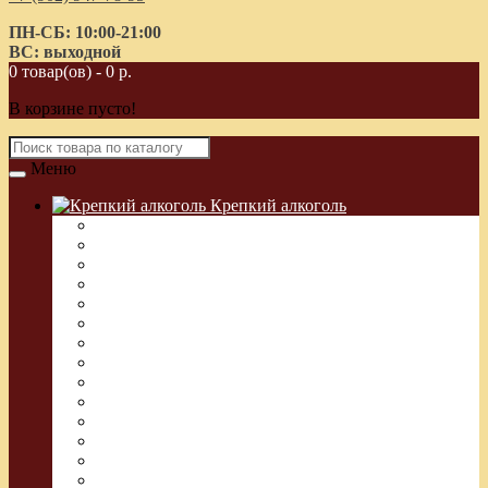
ПН-СБ: 10:00-21:00
ВС: выходной
0 товар(ов) - 0 р.
В корзине пусто!
Меню
Крепкий алкоголь
Водка Греческая (Узо)
Виски
Водка
Настойка
Кальвадос
Коньяк
Арманьяк, Бренди
Ликер
Ром
Абсент
Текила
Джин
Сакэ
Шнапс