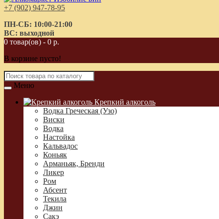
+7 (902) 947-78-95
ПН-СБ: 10:00-21:00
ВС: выходной
0 товар(ов) - 0 р.
В корзине пусто!
Меню
Крепкий алкоголь
Водка Греческая (Узо)
Виски
Водка
Настойка
Кальвадос
Коньяк
Арманьяк, Бренди
Ликер
Ром
Абсент
Текила
Джин
Сакэ