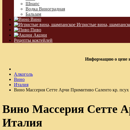
Шнапс
Водка Виноградная
Бальзам
Вино
Игристые вина, шампанск
Пиво
Акции
Рецепты коктейлей
Информацию о цене и
Алкоголь
Вино
Италия
Вино Массерия Сетте Арчи Примитиво Саленто кр. псух 
Вино Массерия Сетте А
Италия