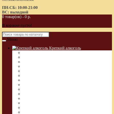
ПН-СБ: 10:00-21:00
ВС: выходной
0 товар(ов) - 0 р.
В корзине пусто!
Меню
Крепкий алкоголь
Водка Греческая (Узо)
Виски
Водка
Настойка
Кальвадос
Коньяк
Арманьяк, Бренди
Ликер
Ром
Абсент
Текила
Джин
Сакэ
Шнапс