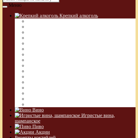
Меню
Крепкий алкоголь
Водка Греческая (Узо)
Виски
Водка
Настойка
Кальвадос
Коньяк
Арманьяк, Бренди
Ликер
Ром
Абсент
Текила
Джин
Сакэ
Шнапс
Водка Виноградная
Бальзам
Вино
Игристые вина,
шампанское
Пиво
Акции
Рецепты коктейлей