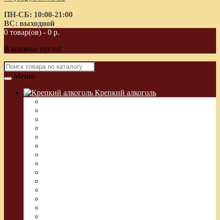
ПН-СБ: 10:00-21:00
ВС: выходной
0 товар(ов) - 0 р.
В корзине пусто!
Меню
Крепкий алкоголь
Водка Греческая (Узо)
Виски
Водка
Настойка
Кальвадос
Коньяк
Арманьяк, Бренди
Ликер
Ром
Абсент
Текила
Джин
Сакэ
Шнапс