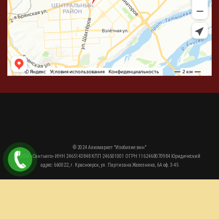
© 2024 Алкомаркет "Изобилие вин"
ООО «Сантьяго» ИНН 2465143848 КПП 246501001 ОГРН 1162468070984 Юридический
адрес: 660022, г. Красноярск, ул. Партизана Железняка, 6А оф. 3-45