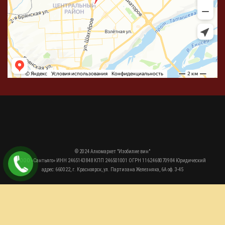
© 2024 Алкомаркет "Изобилие вин"
ООО «Сантьяго» ИНН 2465143848 КПП 246501001 ОГРН 1162468070984 Юридический
адрес: 660022, г. Красноярск, ул. Партизана Железняка, 6А оф. 3-45