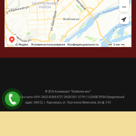
© 2024 Алкомаркет "Изобилие вин"
ООО «Сантьяго» ИНН 2465143848 КПП 246501001 ОГРН 1162468070984 Юридический
адрес: 660022, г. Красноярск, ул. Партизана Железняка, 6А оф. 3-45