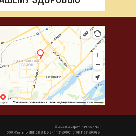
ВАШЕМУ ЗДОРОВЬЮ
© 2024 Алкомаркет "Изобилие вин"
ООО «Сантьяго» ИНН 2465143848 КПП 246501001 ОГРН 1162468070984