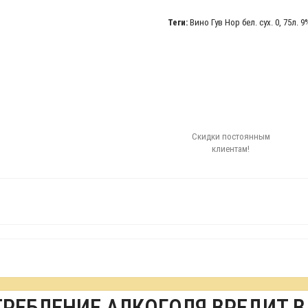
Теги:
Вино Гув Нор бел. сух. 0
,
75л. 9
Скидки постоянным
клиентам!