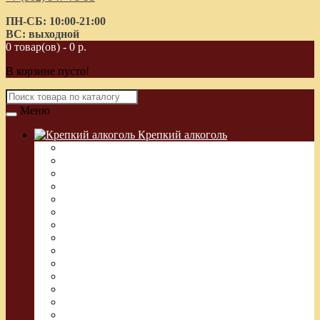
ПН-СБ: 10:00-21:00
ВС: выходной
0 товар(ов) - 0 р.
В корзине пусто!
Меню
Крепкий алкоголь
Водка Греческая (Узо)
Виски
Водка
Настойка
Кальвадос
Коньяк
Арманьяк, Бренди
Ликер
Ром
Абсент
Текила
Джин
Сакэ
Шнапс