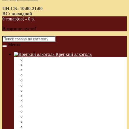
ПН-СБ: 10:00-21:00
ВС: выходной
0 товар(ов) - 0 р.
В корзине пусто!
Меню
Крепкий алкоголь
Водка Греческая (Узо)
Виски
Водка
Настойка
Кальвадос
Коньяк
Арманьяк, Бренди
Ликер
Ром
Абсент
Текила
Джин
Сакэ
Шнапс