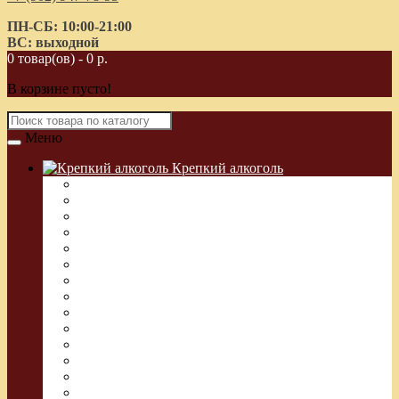
ПН-СБ: 10:00-21:00
ВС: выходной
0 товар(ов) - 0 р.
В корзине пусто!
Меню
Крепкий алкоголь
Водка Греческая (Узо)
Виски
Водка
Настойка
Кальвадос
Коньяк
Арманьяк, Бренди
Ликер
Ром
Абсент
Текила
Джин
Сакэ
Шнапс