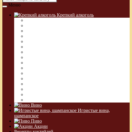
Меню
Крепкий алкоголь
Водка Греческая (Узо)
Виски
Водка
Настойка
Кальвадос
Коньяк
Арманьяк, Бренди
Ликер
Ром
Абсент
Текила
Джин
Сакэ
Шнапс
Водка Виноградная
Бальзам
Вино
Игристые вина,
шампанское
Пиво
Акции
Рецепты коктейлей