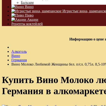
Бальзам
Вино
Игристые вина, шампанск
Пиво
Акции
Рецепты коктейлей
Информацию о цене и
Алкоголь
Вино
Германия
Вино Молоко Любимой Женщины бел. п/сл. 0,75л. 8,5-1
Купить Вино Молоко люб
Германия в алкомаркет