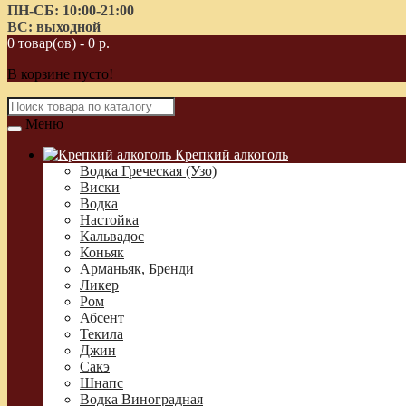
ПН-СБ: 10:00-21:00
ВС: выходной
0 товар(ов) - 0 р.
В корзине пусто!
Меню
Крепкий алкоголь
Водка Греческая (Узо)
Виски
Водка
Настойка
Кальвадос
Коньяк
Арманьяк, Бренди
Ликер
Ром
Абсент
Текила
Джин
Сакэ
Шнапс
Водка Виноградная