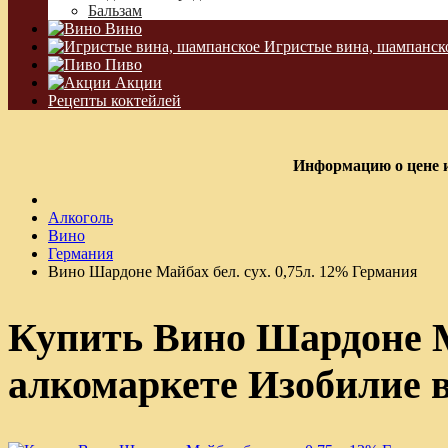
Бальзам
Вино
Игристые вина, шампанск
Пиво
Акции
Рецепты коктейлей
Информацию о цене и
Алкоголь
Вино
Германия
Вино Шардоне Майбах бел. сух. 0,75л. 12% Германия
Купить Вино Шардоне Ма
алкомаркете Изобилие 