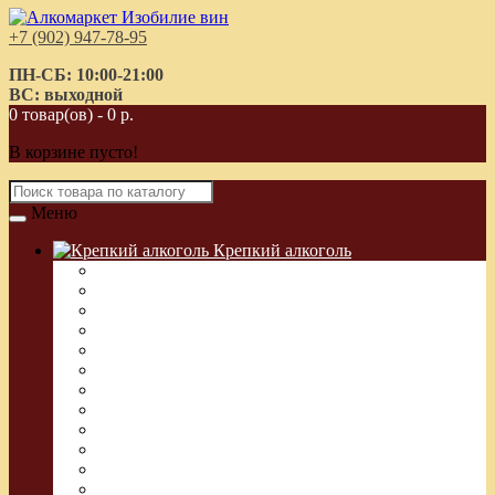
+7 (902) 947-78-95
ПН-СБ: 10:00-21:00
ВС: выходной
0 товар(ов) - 0 р.
В корзине пусто!
Меню
Крепкий алкоголь
Водка Греческая (Узо)
Виски
Водка
Настойка
Кальвадос
Коньяк
Арманьяк, Бренди
Ликер
Ром
Абсент
Текила
Джин