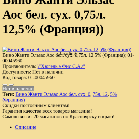
Аос бел. сух. 0,75л.
12,5% (Франция))
Loading...
Вино Жанти Эльзас Аос бел. сух. 0,75л. 12,5% (Франция))
01-
00045960
Производитель:
\"Хюгель э Фис С.А.\"
Доступность:
Нет в наличии
Код товара:
01-00045960
Нет в наличии
Теги:
Вино Жанти Эльзас Аос бел. сух. 0
,
75л. 12
,
5%
(Франция)
Скидки постоянным клиентам!
Гарантия качества всех товаров магазина!
Самовывоз из 20 магазинов по Красноярску и краю!
Описание