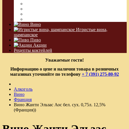
Сакэ
Шнапс
Водка Виноградная
Бальзам
Вино
Игристые вина,
шампанское
Пиво
Акции
Рецепты коктейлей
Уважаемые гости!
Информацию о цене и наличии товара в розничных
магазинах уточняйте по телефону
+ 7 (391) 275-80-92
Алкоголь
Вино
Франция
Вино Жанти Эльзас Аос бел. сух. 0,75л. 12,5%
(Франция))
Вино Жанти Эльзас