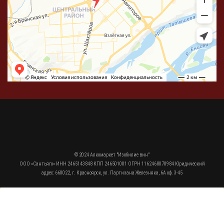
© 2024 Алкомаркет "Изобилие вин"
ООО «Сантьяго» ИНН 2465143848 КПП 246501001 ОГРН 1162468070984 Юридический
адрес: 660022, г. Красноярск, ул. Партизана Железняка, 6А оф. 3-45