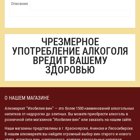
Описание
ЧРЕЗМЕРНОЕ
УПОТРЕБЛЕНИЕ АЛКОГОЛЯ
ВРЕДИТ ВАШЕМУ
ЗДОРОВЬЮ
О НАШЕМ МАГАЗИНЕ
Алкомаркет "Изобилие вин" — это более 1500 наименований алкогольных
напитков от недорогих до элитных. Вы можете приобрести алкоголь в
розничной сети магазинов "Изобилие вин" или заказать на нашем сайте.
Наши магазины представлены в г. Красноярске, Ачинске и Лесосибирске.
В нашем алкомаркете вы найдете огромный выбор вин старого и нового
света, игристых вин, шампанского, крепких алкогольных напитков.