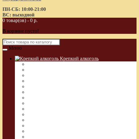
ПН-СБ: 10:00-21:00
ВС: выходной
0 товар(ов) - 0 р.
В корзине пусто!
Меню
Крепкий алкоголь
Водка Греческая (Узо)
Виски
Водка
Настойка
Кальвадос
Коньяк
Арманьяк, Бренди
Ликер
Ром
Абсент
Текила
Джин
Сакэ
Шнапс