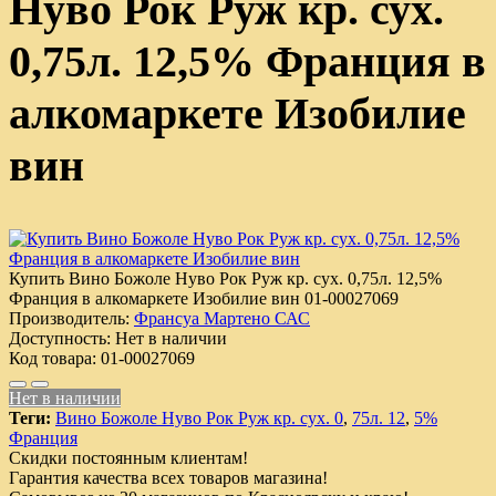
Нуво Рок Руж кр. сух.
0,75л. 12,5% Франция в
алкомаркете Изобилие
вин
Купить Вино Божоле Нуво Рок Руж кр. сух. 0,75л. 12,5%
Франция в алкомаркете Изобилие вин
01-00027069
Производитель:
Франсуа Мартено САС
Доступность:
Нет в наличии
Код товара:
01-00027069
Нет в наличии
Теги:
Вино Божоле Нуво Рок Руж кр. сух. 0
,
75л. 12
,
5%
Франция
Скидки постоянным клиентам!
Гарантия качества всех товаров магазина!