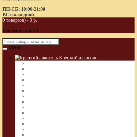
ПН-СБ: 10:00-21:00
ВС: выходной
0 товар(ов) - 0 р.
В корзине пусто!
Меню
Крепкий алкоголь
Водка Греческая (Узо)
Виски
Водка
Настойка
Кальвадос
Коньяк
Арманьяк, Бренди
Ликер
Ром
Абсент
Текила
Джин
Сакэ
Шнапс