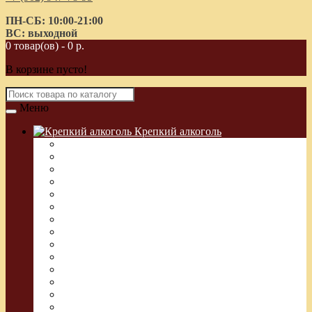
ПН-СБ: 10:00-21:00
ВС: выходной
0 товар(ов) - 0 р.
В корзине пусто!
Меню
Крепкий алкоголь
Водка Греческая (Узо)
Виски
Водка
Настойка
Кальвадос
Коньяк
Арманьяк, Бренди
Ликер
Ром
Абсент
Текила
Джин
Сакэ
Шнапс