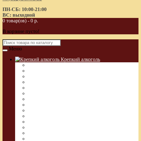
ПН-СБ: 10:00-21:00
ВС: выходной
0 товар(ов) - 0 р.
В корзине пусто!
Меню
Крепкий алкоголь
Водка Греческая (Узо)
Виски
Водка
Настойка
Кальвадос
Коньяк
Арманьяк, Бренди
Ликер
Ром
Абсент
Текила
Джин
Сакэ
Шнапс