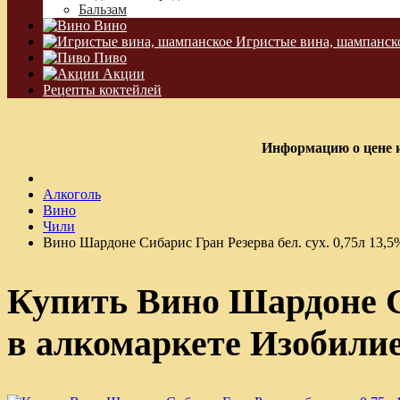
Бальзам
Вино
Игристые вина, шампанск
Пиво
Акции
Рецепты коктейлей
Информацию о цене и
Алкоголь
Вино
Чили
Вино Шардоне Сибарис Гран Резерва бел. сух. 0,75л 13,
Купить Вино Шардоне Си
в алкомаркете Изобили