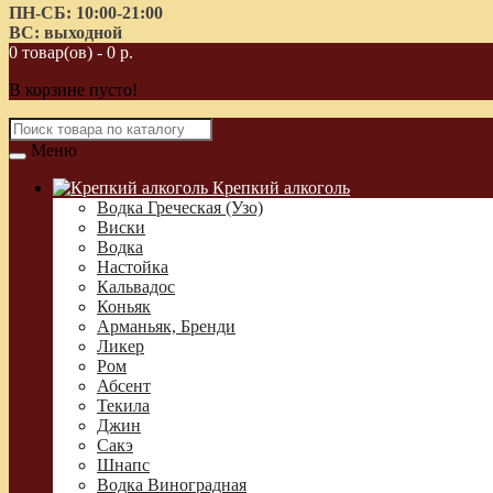
ПН-СБ: 10:00-21:00
ВС: выходной
0 товар(ов) - 0 р.
В корзине пусто!
Меню
Крепкий алкоголь
Водка Греческая (Узо)
Виски
Водка
Настойка
Кальвадос
Коньяк
Арманьяк, Бренди
Ликер
Ром
Абсент
Текила
Джин
Сакэ
Шнапс
Водка Виноградная