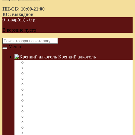
ПН-СБ: 10:00-21:00
ВС: выходной
0 товар(ов) - 0 р.
В корзине пусто!
Меню
Крепкий алкоголь
Водка Греческая (Узо)
Виски
Водка
Настойка
Кальвадос
Коньяк
Арманьяк, Бренди
Ликер
Ром
Абсент
Текила
Джин
Сакэ
Шнапс