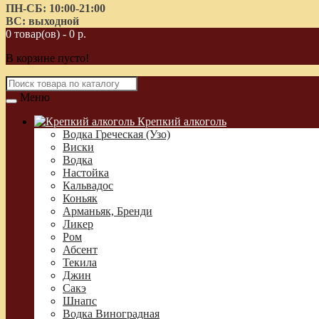
ПН-СБ: 10:00-21:00
ВС: выходной
0 товар(ов) - 0 р.
В корзине пусто!
Меню
Крепкий алкоголь
Водка Греческая (Узо)
Виски
Водка
Настойка
Кальвадос
Коньяк
Арманьяк, Бренди
Ликер
Ром
Абсент
Текила
Джин
Сакэ
Шнапс
Водка Виноградная