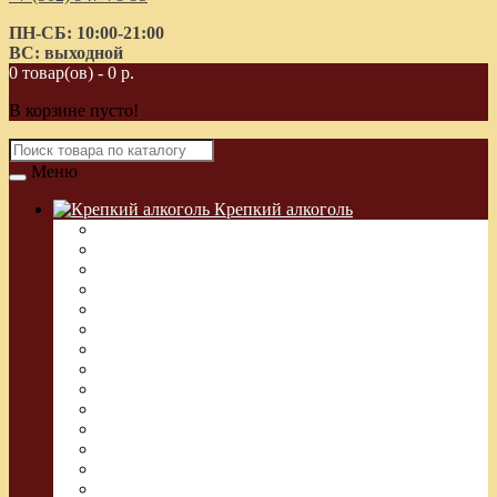
ПН-СБ: 10:00-21:00
ВС: выходной
0 товар(ов) - 0 р.
В корзине пусто!
Меню
Крепкий алкоголь
Водка Греческая (Узо)
Виски
Водка
Настойка
Кальвадос
Коньяк
Арманьяк, Бренди
Ликер
Ром
Абсент
Текила
Джин
Сакэ
Шнапс