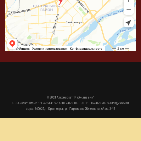
© 2024 Алкомаркет "Изобилие вин"
ООО «Сантьяго» ИНН 2465143848 КПП 246501001 ОГРН 1162468070984 Юридический
адрес: 660022, г. Красноярск, ул. Партизана Железняка, 6А оф. 3-45