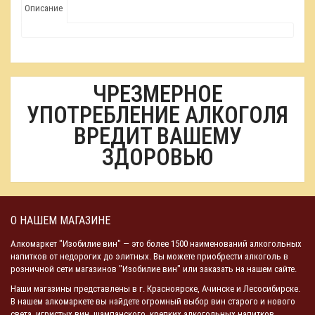
Описание
ЧРЕЗМЕРНОЕ
УПОТРЕБЛЕНИЕ АЛКОГОЛЯ
ВРЕДИТ ВАШЕМУ
ЗДОРОВЬЮ
О НАШЕМ МАГАЗИНЕ
Алкомаркет "Изобилие вин" — это более 1500 наименований алкогольных
напитков от недорогих до элитных. Вы можете приобрести алкоголь в
розничной сети магазинов "Изобилие вин" или заказать на нашем сайте.
Наши магазины представлены в г. Красноярске, Ачинске и Лесосибирске.
В нашем алкомаркете вы найдете огромный выбор вин старого и нового
света, игристых вин, шампанского, крепких алкогольных напитков.