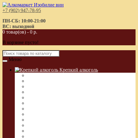
+7 (902) 947-78-95
ПН-СБ: 10:00-21:00
ВС: выходной
0 товар(ов) - 0 р.
В корзине пусто!
Меню
Крепкий алкоголь
Водка Греческая (Узо)
Виски
Водка
Настойка
Кальвадос
Коньяк
Арманьяк, Бренди
Ликер
Ром
Абсент
Текила
Джин