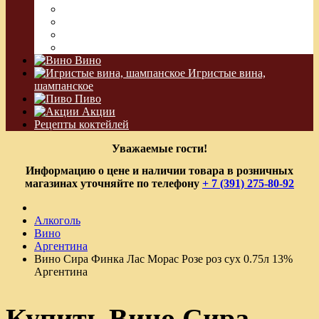
Сакэ
Шнапс
Водка Виноградная
Бальзам
Вино
Игристые вина,
шампанское
Пиво
Акции
Рецепты коктейлей
Уважаемые гости!
Информацию о цене и наличии товара в розничных
магазинах уточняйте по телефону
+ 7 (391) 275-80-92
Алкоголь
Вино
Аргентина
Вино Сира Финка Лас Морас Розе роз сух 0.75л 13%
Аргентина
Купить Вино Сира