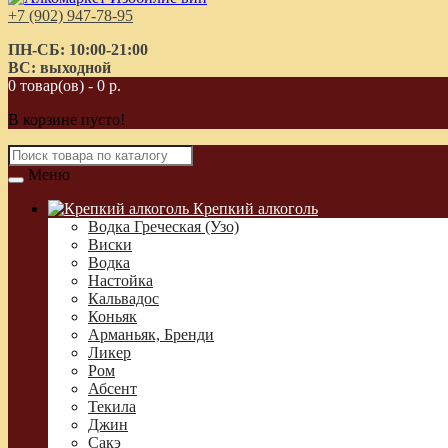
+7 (902) 947-78-95
ПН-СБ: 10:00-21:00
ВС: выходной
0 товар(ов) - 0 р.
В корзине пусто!
Меню
Крепкий алкоголь
Водка Греческая (Узо)
Виски
Водка
Настойка
Кальвадос
Коньяк
Арманьяк, Бренди
Ликер
Ром
Абсент
Текила
Джин
Сакэ