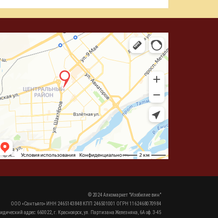
© 2024 Алкомаркет "Изобилие вин"
ООО «Сантьяго» ИНН 2465143848 КПП 246501001 ОГРН 1162468070984
идический адрес: 660022, г. Красноярск, ул. Партизана Железняка, 6А оф. 3-45