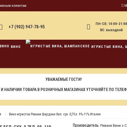
тивным клиентам
М
ПН-СБ: 10:00-21:0
+7 (902) 947-78-95
ВС: выходной
ВИНО
ИГРИСТЫЕ ВИНА, 
УВАЖАЕМЫЕ ГОСТИ!
 И НАЛИЧИИ ТОВАРА В РОЗНИЧНЫХ МАГАЗИНАХ УТОЧНЯЙТЕ ПО ТЕЛЕ
я
Вино игристое Ривани Шардоне бел. сух. 0,75л. 9%-11% Италия
Производитель:
Ривани Вини э 