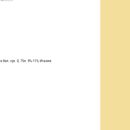
бел. сух. 0
,
75л. 9%-11% Италия