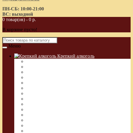
ПН-СБ: 10:00-21:00
ВС: выходной
0 товар(ов) - 0 р.
В корзине пусто!
Меню
Крепкий алкоголь
Водка Греческая (Узо)
Виски
Водка
Настойка
Кальвадос
Коньяк
Арманьяк, Бренди
Ликер
Ром
Абсент
Текила
Джин
Сакэ
Шнапс