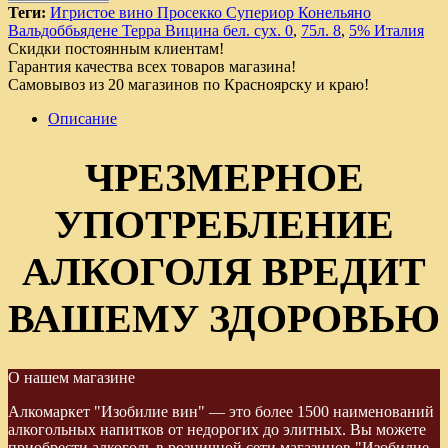
Теги:
Игристое вино Просекко Супериор Конельяно
Вальдоббьядене Терра Вицина бел. сух. 0
,
75л. 8
,
5% Италия
Скидки постоянным клиентам!
Гарантия качества всех товаров магазина!
Самовывоз из 20 магазинов по Красноярску и краю!
Описание
ЧРЕЗМЕРНОЕ
УПОТРЕБЛЕНИЕ
АЛКОГОЛЯ ВРЕДИТ
ВАШЕМУ ЗДОРОВЬЮ
О нашем магазине
Алкомаркет "Изобилие вин" — это более 1500 наименований
алкогольных напитков от недорогих до элитных. Вы можете
приобрести алкоголь в розничной сети магазинов "Изобилие