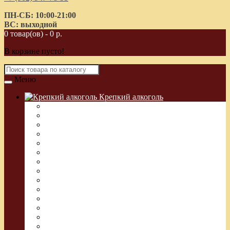
ПН-СБ: 10:00-21:00
ВС: выходной
0 товар(ов) - 0 р.
В корзине пусто!
Меню
Крепкий алкоголь
Водка Греческая (Узо)
Виски
Водка
Настойка
Кальвадос
Коньяк
Арманьяк, Бренди
Ликер
Ром
Абсент
Текила
Джин
Сакэ
Шнапс