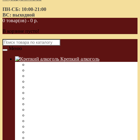
ПН-СБ: 10:00-21:00
ВС: выходной
0 товар(ов) - 0 р.
В корзине пусто!
Меню
Крепкий алкоголь
Водка Греческая (Узо)
Виски
Водка
Настойка
Кальвадос
Коньяк
Арманьяк, Бренди
Ликер
Ром
Абсент
Текила
Джин
Сакэ
Шнапс