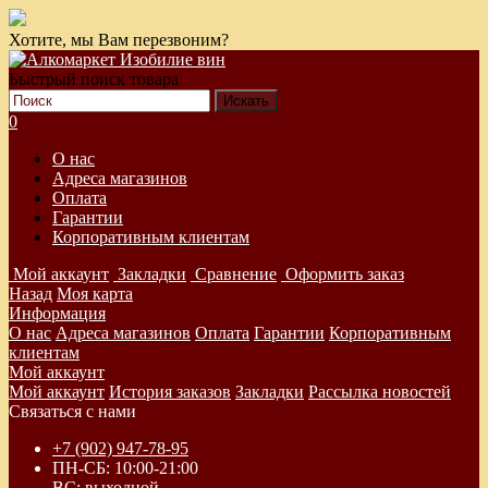
Хотите, мы Вам перезвоним?
Быстрый поиск товара
0
О нас
Адреса магазинов
Оплата
Гарантии
Корпоративным клиентам
Мой аккаунт
Закладки
Сравнение
Оформить заказ
Назад
Моя карта
Информация
О нас
Адреса магазинов
Оплата
Гарантии
Корпоративным
клиентам
Мой аккаунт
Мой аккаунт
История заказов
Закладки
Рассылка новостей
Связаться с нами
+7 (902) 947-78-95
ПН-СБ: 10:00-21:00
ВС: выходной