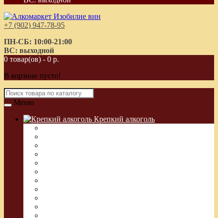
+7 (902) 947-78-95
ПН-СБ: 10:00-21:00
ВС: выходной
0 товар(ов) - 0 р.
В корзине пусто!
Меню
Крепкий алкоголь
Водка Греческая (Узо)
Виски
Водка
Настойка
Кальвадос
Коньяк
Арманьяк, Бренди
Ликер
Ром
Абсент
Текила