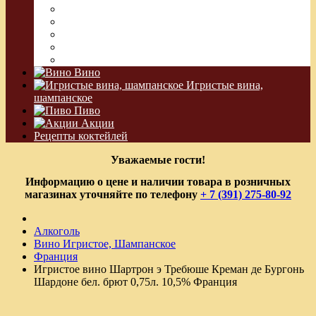
Джин
Сакэ
Шнапс
Водка Виноградная
Бальзам
Вино
Игристые вина,
шампанское
Пиво
Акции
Рецепты коктейлей
Уважаемые гости!
Информацию о цене и наличии товара в розничных
магазинах уточняйте по телефону
+ 7 (391) 275-80-92
Алкоголь
Вино Игристое, Шампанское
Франция
Игристое вино Шартрон э Требюше Креман де Бургонь
Шардоне бел. брют 0,75л. 10,5% Франция