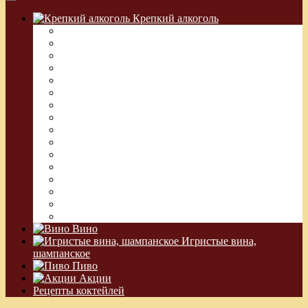
Крепкий алкоголь
Водка Греческая (Узо)
Виски
Водка
Настойка
Кальвадос
Коньяк
Арманьяк, Бренди
Ликер
Ром
Абсент
Текила
Джин
Сакэ
Шнапс
Водка Виноградная
Бальзам
Вино
Игристые вина,
шампанское
Пиво
Акции
Рецепты коктейлей