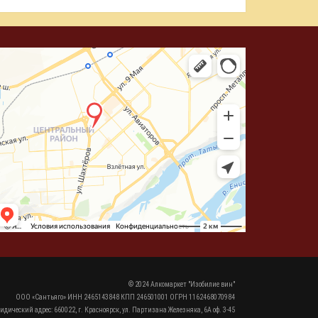
© 2024 Алкомаркет "Изобилие вин"
ООО «Сантьяго» ИНН 2465143848 КПП 246501001 ОГРН 1162468070984
идический адрес: 660022, г. Красноярск, ул. Партизана Железняка, 6А оф. 3-45